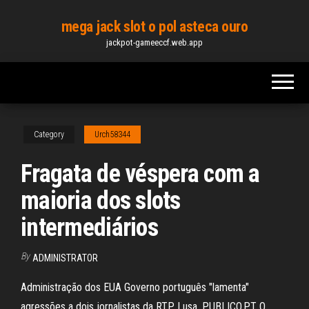
Skip
mega jack slot o pol asteca ouro
to
jackpot-gameeccf.web.app
the
content
Category
Urch58344
Fragata de véspera com a
maioria dos slots
intermediários
By
ADMINISTRATOR
Administração dos EUA Governo português "lamenta"
agressões a dois jornalistas da RTP Lusa, PUBLICO.PT O