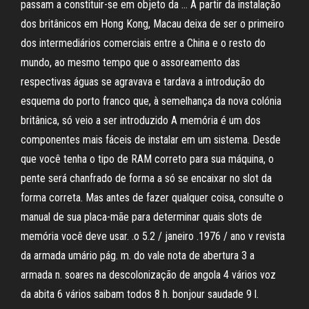
passam a constituir-se em objeto da … A partir da instalação
dos britânicos em Hong Kong, Macau deixa de ser o primeiro
dos intermediários comerciais entre a China e o resto do
mundo, ao mesmo tempo que o assoreamento das
respectivas águas se agravava e tardava a introdução do
esquema do porto franco que, à semelhança da nova colónia
britânica, só veio a ser introduzido A memória é um dos
componentes mais fáceis de instalar em um sistema. Desde
que você tenha o tipo de RAM correto para sua máquina, o
pente será chanfrado de forma a só se encaixar no slot da
forma correta. Mas antes de fazer qualquer coisa, consulte o
manual de sua placa-mãe para determinar quais slots de
memória você deve usar. .o 5.2 / janeiro .1976 / ano v revista
da armada umário pág. m. do vale nota de abertura 3 a
armada n. soares na descolonização de angola 4 vários voz
da abita 6 vários saibam todos 8 h. bonjour saudade 9 l.