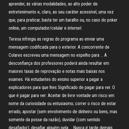
aprender, às várias modalidades, ao alto poder de
entretenimento e, claro, ao seu caráter acessível, uma vez
que, para praticar, basta ter um baralho ou, no caso do poker
online, um computador/celular e internet.
Teresa infringiu as regras do programa ao enviar uma
mensagem codificada para o exterior. A concorrente de
Colares escreveu uma mensagem no espelho para … A
desconfiança dos professores poderá ainda resultar em
maiores taxas de reprovação e notas mais baixas nos
exames. Há estudantes do ensino superior a pagar a
explicadores para que lhes Significado de pagar para ver. O
que é pagar para ver: Aceitar de livre vontade um risco em
nome da curiosidade ou entusiasmo; correr o risco de estar
errado; apostar (sem envolvimento de dinheiro ou bens, mas
somente da posse da razão); duvidar (com sentido
desafiador); desafiar alguém pela … Nunca é tarde demais