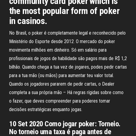
community card poker which is
the most popular form of poker
in casinos.
No Brasil, o poker é completamente legal e reconhecido pelo
Ministério do Esporte desde 2012. O mercado do poker
movimenta milhões em dinheiro. Só em salário para
profissionais de jogos de habilidade são pagos mais de R$ 1,2
bilhão. Quando chega a tua vez de jogares, podes pedir cartas
para a tua mão (ou mãos) para aumentar teu valor total.
Quando os jogadores pararem de pedir cartas, o Dealer
completa a sua própria mão – Há regras rígidas sobre como
o fazer, que deves compreender para poderes tomar
decisões estratégicas enquanto jogas.
10 Set 2020 Como jogar poker: Torneio.
No torneio uma taxa é paga antes de