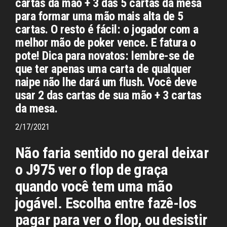
cartas da mão + 3 das 5 cartas da mesa
para formar uma mão mais alta de 5
cartas. O resto é fácil: o jogador com a
melhor mão de poker vence. E fatura o
pote! Dica para novatos: lembre-se de
que ter apenas uma carta de qualquer
naipe não lhe dará um flush. Você deve
usar 2 das cartas de sua mão + 3 cartas
da mesa.
2/17/2021
Não faria sentido no geral deixar
o J975 ver o flop de graça
quando você tem uma mão
jogável. Escolha entre fazê-los
pagar para ver o flop, ou desistir