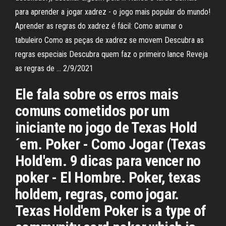
para aprender a jogar xadrez - o jogo mais popular do mundo!
Aprender as regras do xadrez é fácil: Como arumar o
tabuleiro Como as peças de xadrez se movem Descubra as
regras especiais Descubra quem faz o primeiro lance Reveja
as regras de … 2/9/2021
Ele fala sobre os erros mais
comuns cometidos por um
iniciante no jogo de Texas Hold
´em. Poker - Como Jogar (Texas
Hold'em. 9 dicas para vencer no
poker - El Hombre. Poker, texas
holdem, regras, como jogar.
Texas Hold'em Poker is a type of