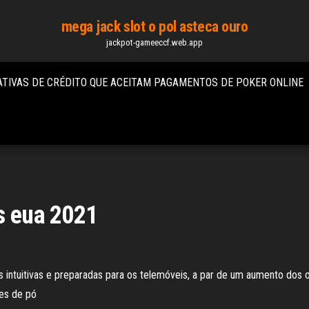
mega jack slot o pol asteca ouro
jackpot-gameeccf.web.app
TIVAS DE CRÉDITO QUE ACEITAM PAGAMENTOS DE POKER ONLINE
s eua 2021
s intuitivas e preparadas para os telemóveis, a par de um aumento dos
es de pó