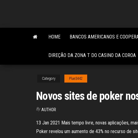
Skip
to
the
content
HOME
BANCOS AMERICANOS E COOPERA
DIREÇÃO DA ZONA T DO CASINO DA COROA
Category
Plue3442
Novos sites de poker no
By
AUTHOR
13 Jan 2021 Mais tempo livre, novas aplicações, mai
Poker revelou um aumento de 43% no recurso de sit