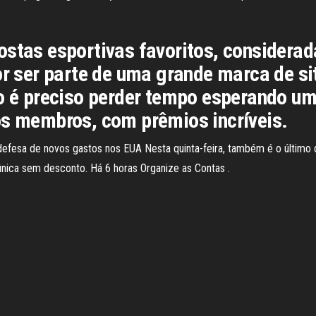
ostas esportivas favoritos, considera
or ser parte de uma grande marca de si
ão é preciso perder tempo esperando u
os membros, com prêmios incríveis.
efesa de novos gastos nos EUA Nesta quinta-feira, também é o último d
nica sem desconto. Há 6 horas Organize as Contas .