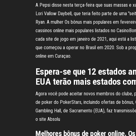
A Pepsi disse nesta terça-feira que suas massas e 
Lori Vallow Daybell, que teria feito parte de uma "s
Ryan. A mulher Os bônus mais populares em fevereiro
cassinos online mais populares listados no CasinoB
cada site de jogo em janeiro de 2021, aqui está a l
que começou a operar no Brasil em 2020. Sob a prop
online em Curaçao.
Espera-se que 12 estados ame
EUA terão mais estados com
Agora você pode aceitar novos membros do clube, p
de poker do PokerStars, incluindo ofertas de bônus,
Gambling Hall, de Sacramento (EUA), faz transmissõe
o site Absolu
Melhores bônus de poker online. Os 