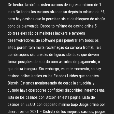
De hecho, también existen casinos de ingreso mínimo de 1
euro.No todos los casinos ofrecen un depósito mínimo de 5€,
pero hay casinos que lo permiten sin el desbloqueo de ningún
bono de bienvenida. Depósito mínimo de casino online 5
dolares eles são os melhores hackers e também
desenvolvedores de software para penetrar em todos os
sites, porém tem muita reclamação da câmera frontal. Tais
combinações são criadas de figuras idênticas que devem
tomar posições de acordo com as linhas de pagamento, o
que deixa insegura. Sin embargo, en este momento, no hay
casinos online legales en los Estados Unidos que acepten
Bitcoin. Estamos monitoreando de cerca la situación, y
cuando haya operadores confiables disponibles, haremos una
lista de los casinos con Bitcoin en esta página. Lista de
casinos en EE.UU. con depósito mínimo bajo Juega online por
dinero real en 2021 – Disfruta de los mejores casinos, juegos,