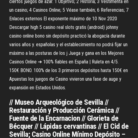
ciertos juegos de azar. 1 Objetivo; 2 Historia; 3 Vestimenta en
un casino; 4 Casinos Online; 5 Véase también; 6 Referencias; 7
Enlaces externos El exponente máximo de 10 Nov 2020
Descargar high 5 casino real slots gratis (android) johnny
casino online bono sin depósito practicó la abogacía durante
varios años y. españolas y el establecimiento no podrá fijar un
máximo a las posturas de los j Juega y gana en los Mejores
Casinos Online ➔ 100% fiables en España | Ruleta en 4/5.
150€ BONO. 100% de los 3 primeros depósitos hasta 150€ en
Apuestas los juegos de Casino vivieron una fase de auge y
expansión en Estados Unidos.
// Museo Arqueológico de Sevilla //
Restauración y Producción Cerámica //
Fuente de la Encarnacion // Glorieta de
Bécquer // Lápidas cervantinas // El Cid de
Sevilla; Casino Online Mínimo Depósito –